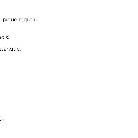
e pique-nique) !
ois.
pétanque.
r
!