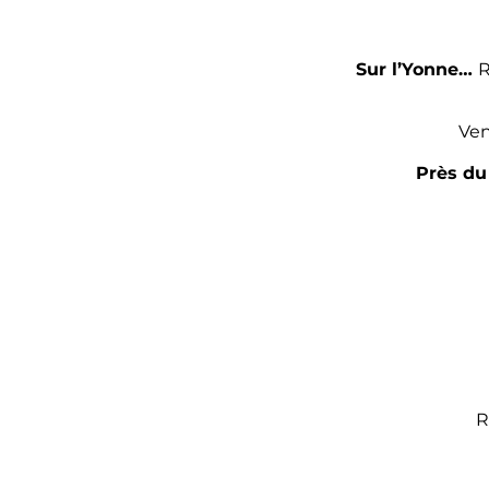
Sur l’Yonne…
R
Ven
Près du 
R