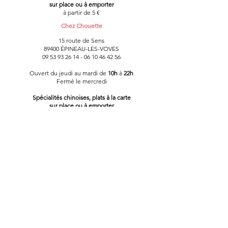
sur place ou à emporter
à partir de 5 €
Chez Chouette
15 route de Sens
89400 ÉPINEAU-LES-VOVES
09 53 93 26 14 - 06 10 46 42 56
Ouvert du jeudi au mardi de
10h
à
22h
Fermé le mercredi
Spécialités chinoises, plats à la carte
sur place ou à emporter
Le Riad de Marrakech
1 rue Émile Tabarant
89400 LAROCHE-SAINT-CYDROINE
03 86 63 68 34 -
MAIL
-
SITE WEB
Ouvert de
11h
à
14h30
et de
19h
à
22h30
Samedi et dimanche de
11h
à
15h
et
19h
à
22h30
Fermé le lundi
Spécialités marocaines, fait maison,
sur place ou à emporter
Menu à partir de 14 €