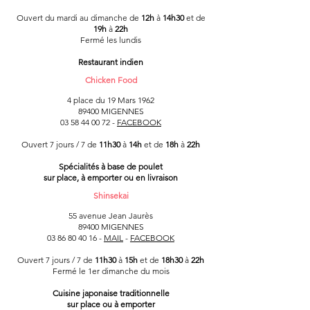
Ouvert
du mardi au dimanche de
12h
à
14h30
et de
19h
à
22h
Fermé les lundis
Restaurant indien
Chicken Food
4 place du 19 Mars 1962
89400 MIGENNES
03 58 44 00 72 -
FACEBOOK
Ouvert 7 jours / 7 de
11h30
à
14h
et de
18h
à
22h
Spécialités à base de poulet
sur place, à emporter ou en livraison
Shinsekai
55 avenue Jean Jaurès
89400 MIGENNES
03 86 80 40 16
-
MAIL
-
FACEBOOK
Ouvert 7 jours / 7 de
11h30
à
15h
et de
18h30
à
22h
Fermé le 1er dimanche du mois
Cuisine japonaise traditionnelle
sur place ou à emporter