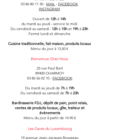
03 86 80 17 30
-
MAIL
-
FACEBOOK
INSTAGRAM
Ouvert de
12h
à
14h
du mardi au jeudi - service le midi
Du vendredi au samedi :
12h
à
15h
et
19h
à
23h
Fermé
lundi et dimanche
Cuisine traditionnelle, fait maison, produits locaux
Menu du jour à 13,50 €
Bienvenue Chez Nous
25 rue Paul Bert
89400 CHARMOY
03 86 56 02 10 -
FACEBOOK
Du mardi au jeudi de
7h
à
19h
Du vendredi au samedi de
7h
à
23h
Bar-Brasserie FDJ, dépôt de pain, point relais,
ventes de produits locaux, gîte, traiteur et
événements
Menu du jour à partir de 14.90 €
Les Caves du Luxembourg
19 avenue Jean-Jacques Rousseau