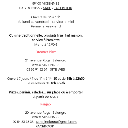
89400 MIGENNES
03 86 80 20 99
-
MAIL
-
FACEBOOK
Ouvert de
8h
à
15h
du lundi au vendredi - service le midi
Fermé le week-end
Cuisine traditionnelle, produits frais, fait maison,
service à l'assiette
Menu à 12,90 €
Dream's Pizza
21, avenue Roger Salengro
89400 MIGENNES
03 86 91 32 84
-
SITE WEB
Ouvert 7 jours / 7 de
11h
à
14h30
et de
18h
à
22h30
Le vendredi de
18h
à
23h
Pizzas, paninis, salades... sur place ou à emporter
À partir de 5,90 €
Panjab
20, avenue Roger Salengro
89400 MIGENNES
09 54 83 73 35 -
sartajindienne@gmail.com
-
FACEBOOK